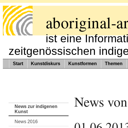
aboriginal-ar
ist eine Informa
zeitgenössischen indig
Start
Kunstdiskurs
Kunstformen
Themen
News von
News zur indigenen
Kunst
01.06.2013
News 2016