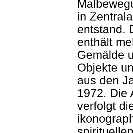
Malbewegu
in Zentrala
entstand. 
enthält me
Gemälde u
Objekte un
aus den J
1972. Die 
verfolgt di
ikonograp
spirituelle