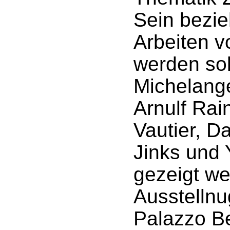
Sein bezie
Arbeiten v
werden so
Michelange
Arnulf Rai
Vautier, D
Jinks und
gezeigt we
Ausstellnug
Palazzo B