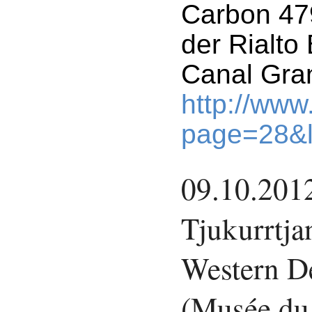
Carbon 47
der Rialto
Canal Gra
http://ww
page=28&
09.10.2012
Tjukurrtja
Western De
(Musée du 