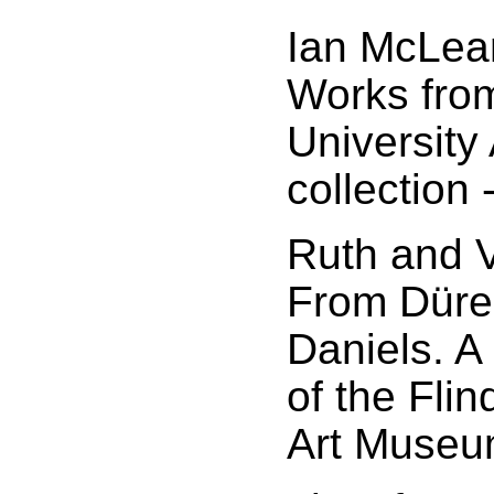
Ian McLean
Works from
University
collection 
Ruth and 
From Dürer
Daniels. A 
of the Flin
Art Museu