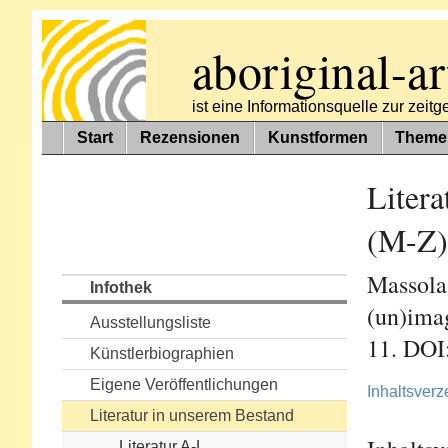
aboriginal-ar
ist eine Informationsquelle zur zei
Start
Rezensionen
Kunstformen
Theme
Litera
(M-Z)
Massola
Infothek
(un)ima
Ausstellungsliste
11. DOI
Künstlerbiographien
Eigene Veröffentlichungen
Inhaltsverz
Literatur in unserem Bestand
Literatur A-L