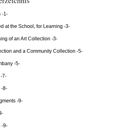
erzeichnis
 -1-
d at the School, for Learning -3-
ng of an Art Collection -3-
ection and a Community Collection -5-
bany -5-
-7-
 -8-
ments -9-
9-
 -9-