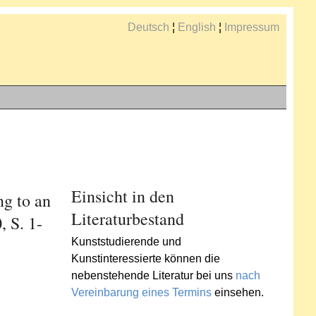
Deutsch
¦
English
¦
Impressum
Einsicht in den
ng to an
Literaturbestand
 S. 1-
Kunststudierende und
Kunstinteressierte können die
nebenstehende Literatur bei uns
nach
Vereinbarung eines Termins
einsehen.