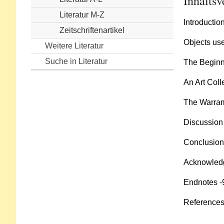
Inhaltsv
Literatur M-Z
Introduction
Zeitschriftenartikel
Objects use
Weitere Literatur
Suche in Literatur
The Beginni
An Art Coll
The Warram
Discussion 
Conclusion
Acknowledg
Endnotes -
References