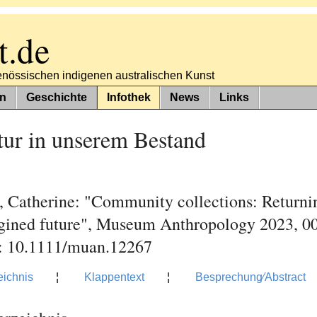
t.de
tgenössischen indigenen australischen Kunst
n
Geschichte
Infothek
News
Links
tur in unserem Bestand
, Catherine: "Community collections: Returni
gined future", Museum Anthropology 2023, 00,
: 10.1111/muan.12267
eichnis
¦
Klappentext
¦
Besprechung⁄Abstract