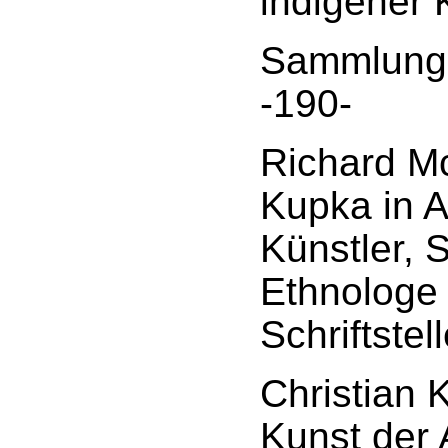
indigener 
Sammlung 
-190-
Richard Mc
Kupka in A
Künstler, 
Ethnologe
Schriftstel
Christian 
Kunst der 