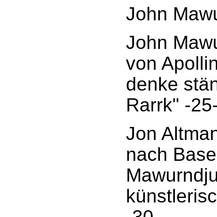
John Mawu
John Mawur
von Apolli
denke stä
Rarrk" -25
Jon Altma
nach Base
Mawurndju
künstleri
-30-