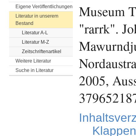
Museum Ti
Eigene Veröffentlichungen
Literatur in unserem
"rarrk". J
Bestand
Literatur A-L
Mawurndjul
Literatur M-Z
Zeitschriftenartikel
Nordaustra
Weitere Literatur
Suche in Literatur
2005, Auss
37965218
Inhaltsver
Klappen