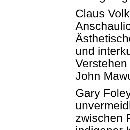
Claus Volk
Anschauli
Ästhetisch
und interku
Verstehen 
John Mawu
Gary Foley
unvermeidl
zwischen P