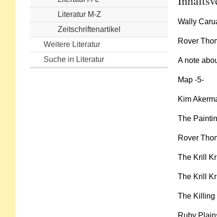
Inhaltsv
Literatur M-Z
Wally Carua
Zeitschriftenartikel
Rover Thom
Weitere Literatur
Suche in Literatur
A note abou
Map -5-
Kim Akerma
The Paintin
Rover Thoma
The Krill Kr
The Krill Kr
The Killing
Ruby Plains