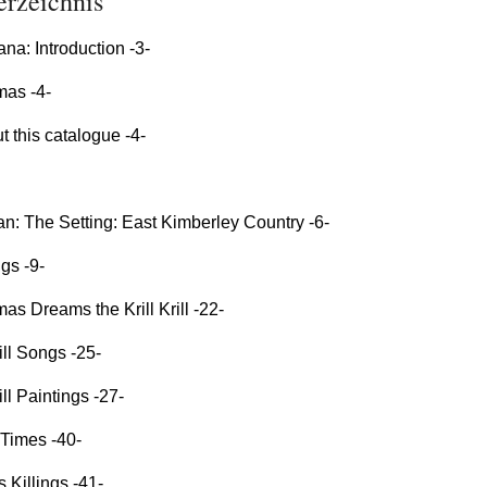
erzeichnis
na: Introduction -3-
as -4-
t this catalogue -4-
n: The Setting: East Kimberley Country -6-
gs -9-
s Dreams the Krill Krill -22-
ill Songs -25-
ill Paintings -27-
 Times -40-
 Killings -41-