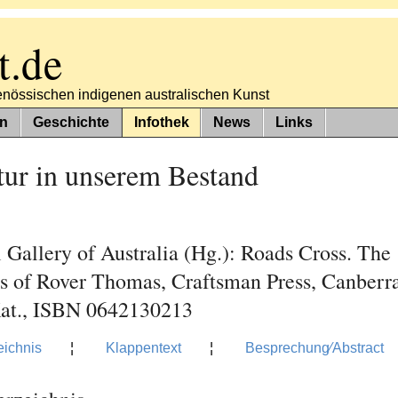
t.de
tgenössischen indigenen australischen Kunst
n
Geschichte
Infothek
News
Links
tur in unserem Bestand
 Gallery of Australia (Hg.): Roads Cross. The
gs of Rover Thomas, Craftsman Press, Canberr
Kat., ISBN 0642130213
eichnis
¦
Klappentext
¦
Besprechung⁄Abstract