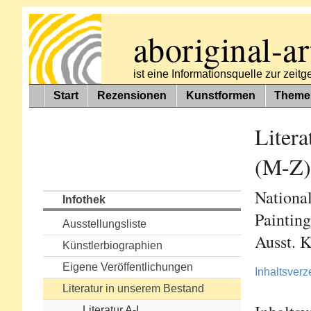
aboriginal-ar
ist eine Informationsquelle zur zei
Start
Rezensionen
Kunstformen
Theme
Litera
(M-Z)
National
Infothek
Paintin
Ausstellungsliste
Ausst. 
Künstlerbiographien
Eigene Veröffentlichungen
Inhaltsverz
Literatur in unserem Bestand
Literatur A-L