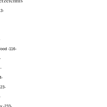
erzeichnis
13-
-
lood -116-
-
-
4-
223-
-
y -233-