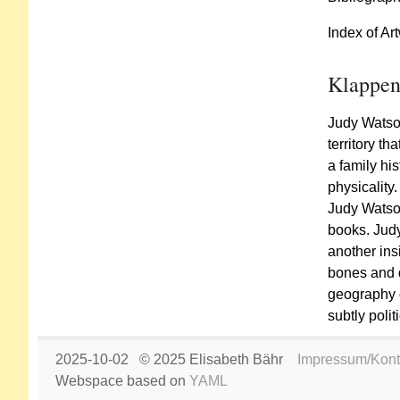
Index of Ar
Klappen
Judy Watson
territory t
a family hi
physicality.
Judy Watson
books. Judy
another insi
bones and d
geography o
subtly polit
2025-10-02 © 2025 Elisabeth Bähr
Impressum/Kont
Webspace based on
YAML