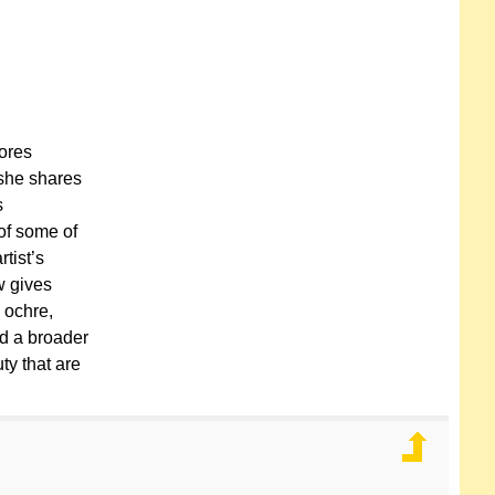
lores
 she shares
s
 of some of
tist’s
w gives
, ochre,
nd a broader
ty that are