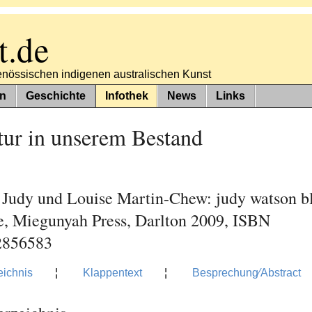
t.de
tgenössischen indigenen australischen Kunst
n
Geschichte
Infothek
News
Links
tur in unserem Bestand
 Judy und Louise Martin-Chew: judy watson b
e, Miegunyah Press, Darlton 2009, ISBN
2856583
eichnis
¦
Klappentext
¦
Besprechung⁄Abstract