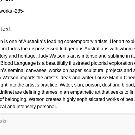
tworks -235-
text
 is one of Australia’s leading contemporary artists. Her art exp
hat includes the dispossessed Indigenous Australians with whom
story and heritage. Judy Watson’s art is intense and sublime in it
 Blood Language is a beautifully illustrated pictorial exploration
’s seminal canvases, works on paper, sculptural projects and ar
 Watson imparts the artist’s ideas and writer Louse Martin-Che
ght into the artist’s practice. Water, skin, poison, dust and blood
riftnet are defining themes in an empathetic art that seeks to fi
f belonging. Watson creates highly sophisticated works of beau
ical and intensely personal.
akt