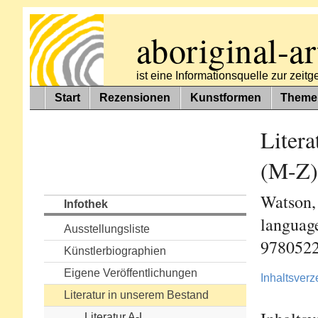
aboriginal-ar
ist eine Informationsquelle zur zei
Start
Rezensionen
Kunstformen
Theme
Litera
(M-Z)
Watson,
Infothek
languag
Ausstellungsliste
978052
Künstlerbiographien
Eigene Veröffentlichungen
Inhaltsverz
Literatur in unserem Bestand
Literatur A-L