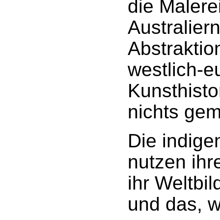
die Malere
Australier
Abstraktio
westlich-e
Kunsthistor
nichts gem
Die indige
nutzen ihr
ihr Weltbil
und das, w