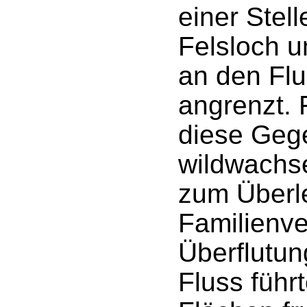
einer Stell
Felsloch u
an den Fl
angrenzt. 
diese Geg
wildwachs
zum Überl
Familienve
Überflutu
Fluss führ