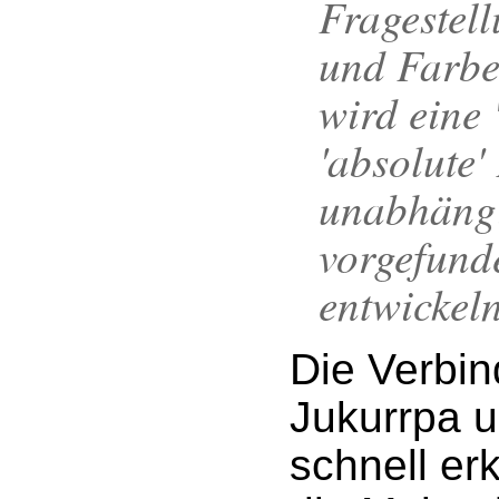
Fragestel
und Farbe
wird eine 
'absolute'
unabhängi
vorgefund
entwickel
Die Verbi
Jukurrpa u
schnell er