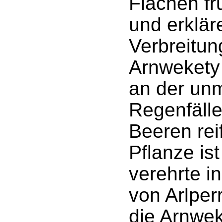
Flächen fr
und erklär
Verbreitun
Arnwekety 
an der unm
Regenfälle
Beeren rei
Pflanze ist
verehrte i
von Arlper
die Arnwek