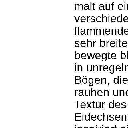
malt auf ei
verschied
flammende
sehr breit
bewegte bl
in unrege
Bögen, die
rauhen un
Textur des
Eidechsen