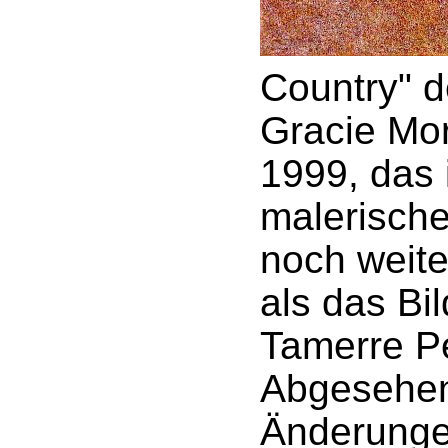
Country" d
Gracie Mo
1999, das 
malerisch
noch weiter
als das Bi
Tamerre Pe
Abgesehen
Änderunge