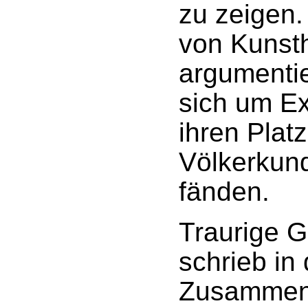
zu zeigen.
von Kunsth
argumentie
sich um Ex
ihren Plat
Völkerku
fänden.
Traurige G
schrieb in
Zusammenh