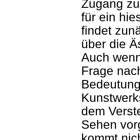
Zugang zu
für ein hi
findet zun
über die Äs
Auch wenn
Frage nac
Bedeutung
Kunstwerks 
dem Verst
Sehen vorg
kommt nich