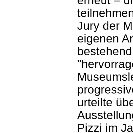
erneut – un
teilnehmen
Jury der 
eigenen A
bestehend
"hervorra
Museumsle
progressiv
urteilte üb
Ausstellun
Pizzi im J