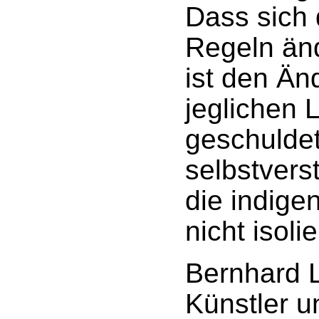
Dass sich 
Regeln än
ist den Ä
jeglichen 
geschulde
selbstvers
die indig
nicht isolie
Bernhard L
Künstler u