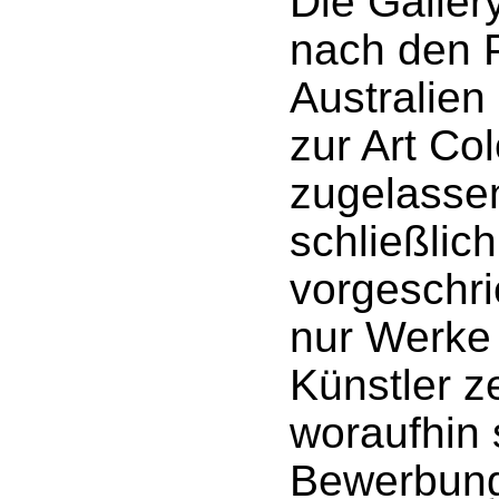
Die Galler
nach den P
Australie
zur Art Co
zugelasse
schließlic
vorgeschri
nur Werke 
Künstler z
woraufhin 
Bewerbung