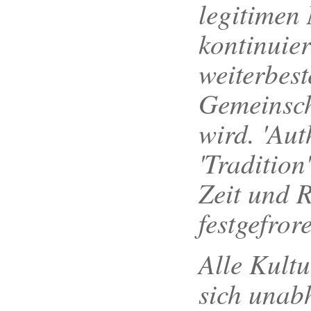
legitimen
kontinuier
weiterbes
Gemeinscha
wird. 'Aut
'Tradition'
Zeit und 
festgefror
Alle Kult
sich unab