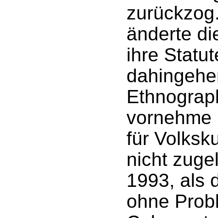
zurückzog.
änderte di
ihre Statu
dahingehe
Ethnograph
vornehme
für Volksk
nicht zuge
1993, als d
ohne Probl