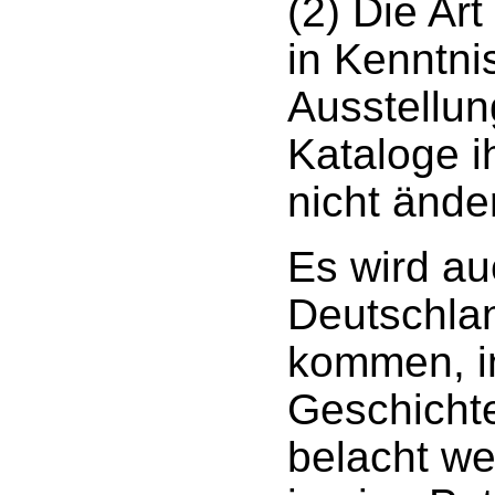
(2) Die Ar
in Kenntni
Ausstellu
Kataloge i
nicht ände
Es wird au
Deutschlan
kommen, i
Geschicht
belacht we