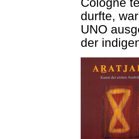
Cologne t
durfte, wa
UNO ausge
der indige