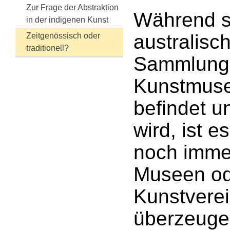
Zur Frage der Abstraktion
Während s
in der indigenen Kunst
australisc
Zeitgenössisch oder
traditionell?
Sammlunge
Kunstmuse
befindet u
wird, ist e
noch imme
Museen o
Kunstvere
überzeuge