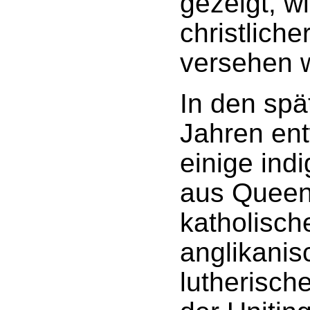
gezeigt, wi
christliche
versehen 
In den spä
Jahren ent
einige ind
aus Queen
katholisch
anglikanis
lutherisch