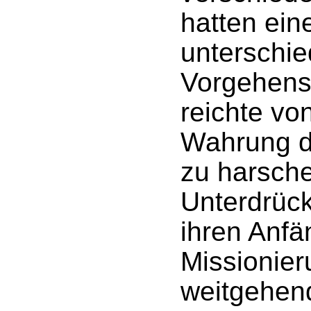
hatten ein
unterschie
Vorgehens
reichte von
Wahrung de
zu harsch
Unterdrück
ihren Anfä
Missionie
weitgehend