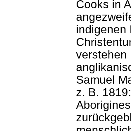
Cooks in A
angezweife
indigenen
Christent
verstehen
anglikanis
Samuel Ma
z. B. 1819:
Aborigines
zurückgebl
menschli