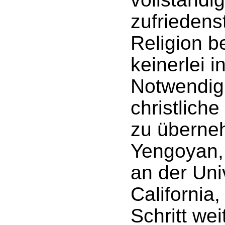
zufriedens
Religion 
keinerlei i
Notwendig
christlich
zu überne
Yengoyan,
an der Univ
California,
Schritt wei