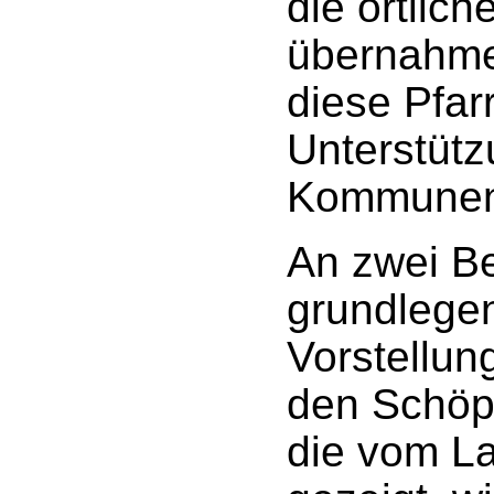
die örtlic
übernahme
diese Pfar
Unterstüt
Kommunen 
An zwei Be
grundlegen
Vorstellun
den Schöp
die vom La