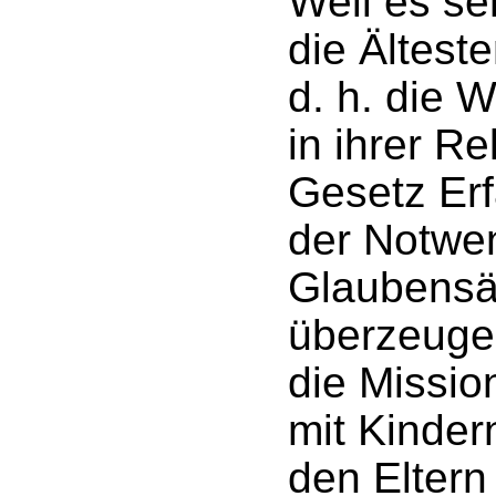
Weil es se
die Ältest
d. h. die 
in ihrer Re
Gesetz Er
der Notwen
Glaubensä
überzeugen
die Missio
mit Kinder
den Eltern