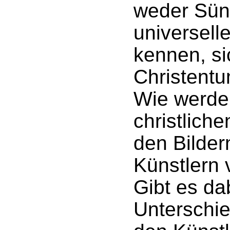
weder Sün
universell
kennen, si
Christent
Wie werde
christlich
den Bilder
Künstlern
Gibt es da
Unterschi