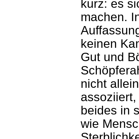
kurz: es s
machen. I
Auffassun
keinen Ka
Gut und Bö
Schöpfera
nicht alle
assoziiert,
beides in 
wie Mensc
Sterblichk