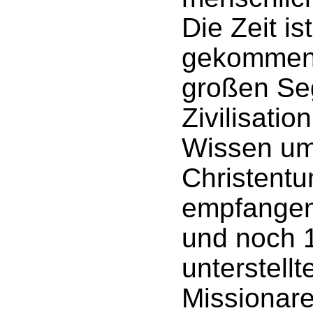
Die Zeit is
gekommen,
großen Se
Zivilisatio
Wissen um
Christent
empfangen.
und noch 1
unterstellt
Missionare