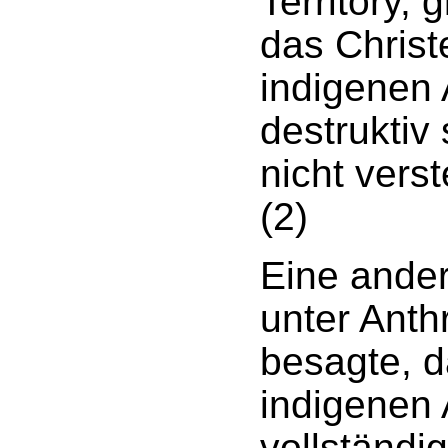
Territory, 
das Christ
indigenen 
destruktiv 
nicht vers
(2)
Eine ande
unter Anth
besagte, d
indigenen 
vollständi