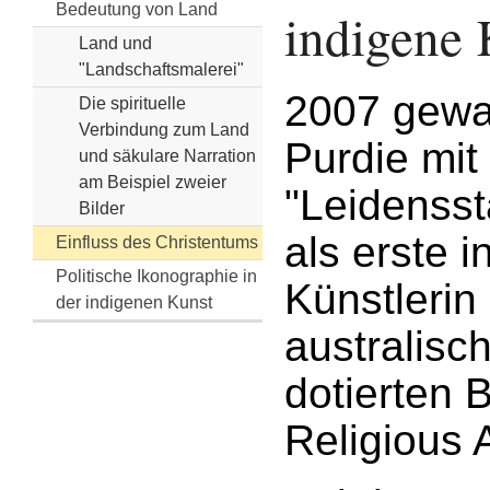
Bedeutung von Land
indigene 
Land und
"Landschaftsmalerei"
2007 gewa
Die spirituelle
Verbindung zum Land
Purdie mit
und säkulare Narration
am Beispiel zweier
"Leidensst
Bilder
als erste 
Einfluss des Christentums
Politische Ikonographie in
Künstlerin
der indigenen Kunst
australisc
dotierten B
Religious A