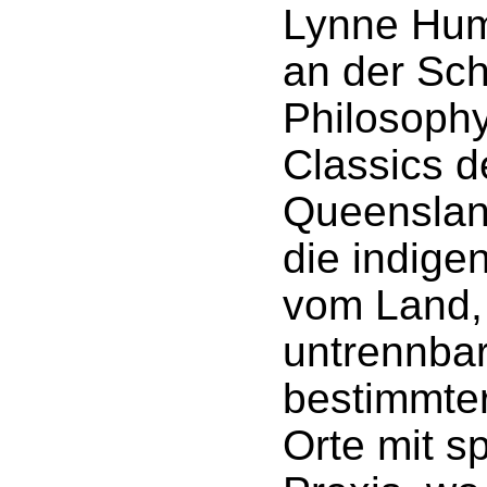
Lynne Hum
an der Sch
Philosophy
Classics d
Queensland
die indige
vom Land,
untrennba
bestimmte
Orte mit sp