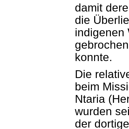
damit dere
die Überli
indigenen
gebrochen
konnte.
Die relativ
beim Missi
Ntaria (H
wurden se
der dortig